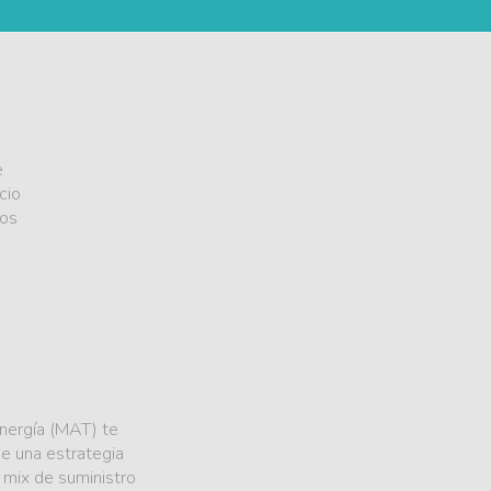
e
cio
los
nergía (MAT) te
e una estrategia
l mix de suministro