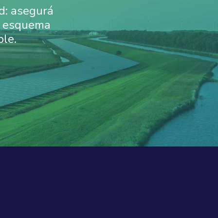
d: asegurá
un esquema
ble.