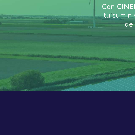
Con
CINE
tu sumini
de 