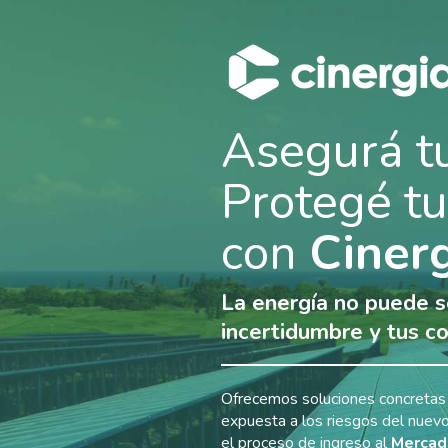
Asegurá tu
Protegé t
con
Cinerg
La energía no puede s
incertidumbre y tus c
Ofrecemos soluciones concretas
expuesta a los riesgos del nue
el proceso de ingreso al
Mercado