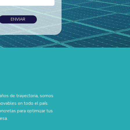
ENVIAR
años de trayectoria, somos
novables en todo el país.
ncretas para optimizar tus
esa.