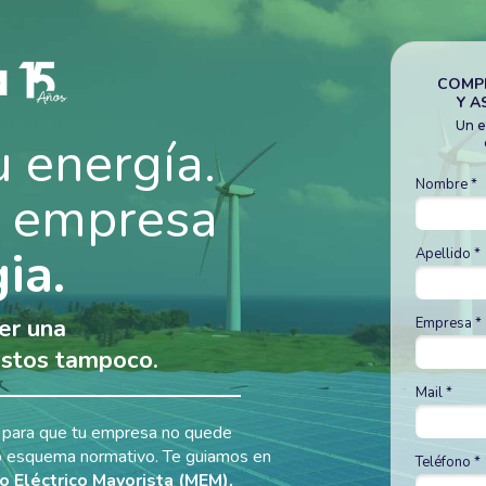
COMPL
Y A
Un e
 energía.
Nombre *
u empresa
ia.
Apellido *
er una
Empresa *
ostos tampoco.
Mail *
 para que tu empresa no quede
vo esquema normativo. Te guiamos en
Teléfono *
 Eléctrico Mayorista (MEM),